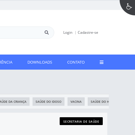
Login
Cadastre-se
RÊNCIA
DOWNLOADS
CONTATO
AÚDE DA CRIANÇA
SAÚDE DO IDOSO
VACINA
SAÚDE DO HOMEM
CAP
SECRETARIA DE SAÚDE