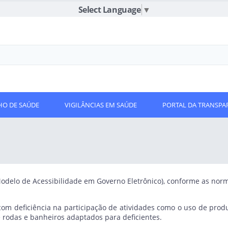
Select Language
▼
O DE SAÚDE
VIGILÂNCIAS EM SAÚDE
PORTAL DA TRANSPA
(Modelo de Acessibilidade em Governo Eletrônico), conforme as no
a com deficiência na participação de atividades como o uso de prod
 rodas e banheiros adaptados para deficientes.