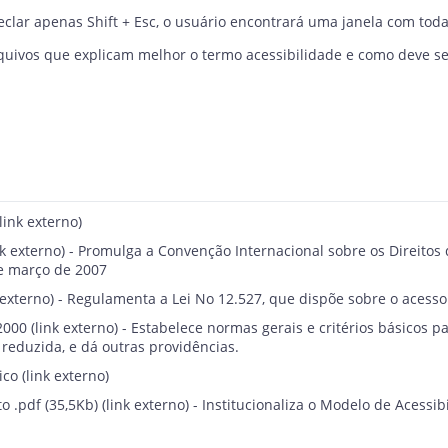
teclar apenas Shift + Esc, o usuário encontrará uma janela com tod
arquivos que explicam melhor o termo acessibilidade e como deve s
(link externo)
nk externo) - Promulga a Convenção Internacional sobre os Direitos
de março de 2007
 externo) - Regulamenta a Lei No 12.527, que dispõe sobre o acesso
2000
(link externo) - Estabelece normas gerais e critérios básicos 
reduzida, e dá outras providências.
ico
(link externo)
o .pdf (35,5Kb)
(link externo) - Institucionaliza o Modelo de Acess